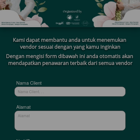
Kami dapat membantu anda untuk menemukan 
vendor sesuai dengan yang kamu inginkan
Dengan mengisi form dibawah ini anda otomatis akan 
mendapatkan penawaran terbaik dari semua vendor
Error
Nama Client
Alamat
Mohon Maaf! Sepertinya ada masalah. 
Tolong refresh browser kamu
`
Kembali