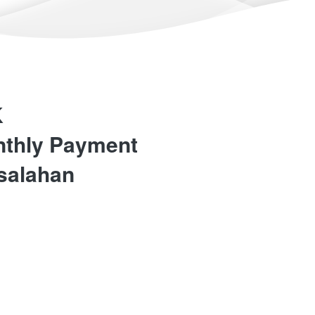
K
nthly Payment
esalahan