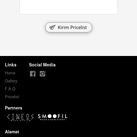
`
Kirim Pricelist
Links
Social Media
Home
Gallery
F.A.Q
Pricelist
Partners
Alamat