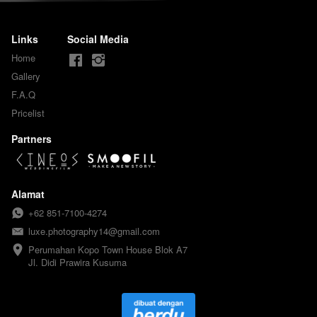
Links
Social Media
Home
Gallery
F.A.Q
Pricelist
Partners
Alamat
+62 851-7100-4274
luxe.photography14@gmail.com
Perumahan Kopo Town House Blok A7

Jl. Didi Prawira Kusuma