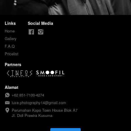
Links
Social Media
Home
Gallery
F.A.Q
Pricelist
Partners
Alamat
+62 851-7100-4274
luxe.photography14@gmail.com
Perumahan Kopo Town House Blok A7

Jl. Didi Prawira Kusuma