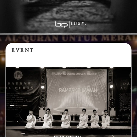
E V E N T