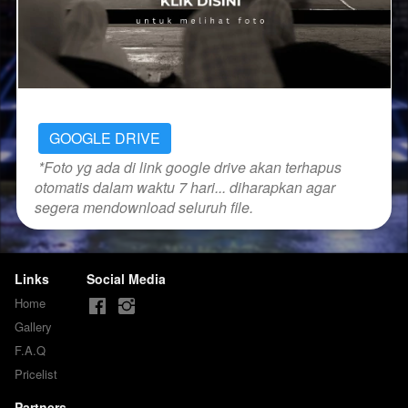
GOOGLE DRIVE
*Foto yg ada di link google drive akan terhapus 
otomatis dalam waktu 7 hari... diharapkan agar 
segera mendownload seluruh file.
Links
Social Media
Home
Gallery
F.A.Q
Pricelist
Partners