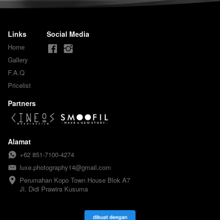
Links
Social Media
Home
Gallery
F.A.Q
Pricelist
Partners
Alamat
+62 851-7100-4274
luxe.photography14@gmail.com
Perumahan Kopo Town House Blok A7

Jl. Didi Prawira Kusuma