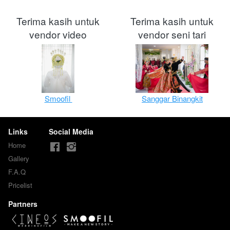
Terima kasih untuk
Terima kasih untuk
vendor video
vendor seni tari
Smoofil 
Sanggar Binangkit
Links
Social Media
Home
Gallery
F.A.Q
Pricelist
Partners