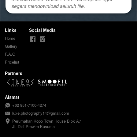
segera mendownload seluruh file.
Links
Social Media
Home
Gallery
F.A.Q
Pricelist
Partners
Alamat
+62 851-7100-4274
luxe.photography14@gmail.com
Perumahan Kopo Town House Blok A7

Jl. Didi Prawira Kusuma