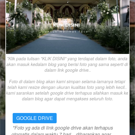
*Klik pada tulisan "KLIK DISINI" yang terdapat dalam foto, anda 
akan masuk kedalam blog yang berisi foto yang sama seperti di 
dalam link google drive..

Foto di dalam blog akan kami simpan selama-lamanya tetapi 
telah kami resize dengan ukuran kualitas foto yang lebih kecil.. 
kami sarankan setelah google drive terhapus silahkan masuk ke 
dalam blog agar dapat mengakses seluruh foto.
GOOGLE DRIVE
*Foto yg ada di link google drive akan terhapus 
otomatis dalam waktu 7 hari... diharapkan agar 