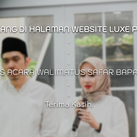
ANG DI HALAMAN WEBSITE LUXE 
.
.
.
S ACARA WALIMATUS SAFAR BAPA
.
.
Terima Kasih.