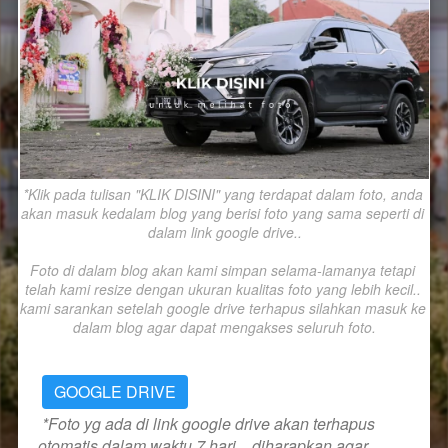
*Klik pada tulisan "KLIK DISINI" yang terdapat dalam foto, anda 
akan masuk kedalam blog yang berisi foto yang sama seperti di 
dalam link google drive..

Foto di dalam blog akan kami simpan selama-lamanya tetapi 
telah kami resize dengan ukuran kualitas foto yang lebih kecil.. 
kami sarankan setelah google drive terhapus silahkan masuk ke 
dalam blog agar dapat mengakses seluruh foto.
GOOGLE DRIVE
*Foto yg ada di link google drive akan terhapus 
otomatis dalam waktu 7 hari... diharapkan agar 