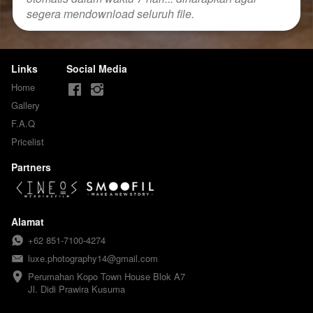
segera mendownload seluruh file.
Links
Social Media
Home
Gallery
F.A.Q
Pricelist
Partners
Alamat
+62 851-7100-4274
luxe.photography14@gmail.com
Perumahan Kopo Town House Blok A7

Jl. Didi Prawira Kusuma