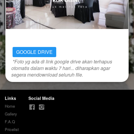
GOOGLE DRIVE
*Foto yg ada di link google drive akan terhapus 
otomatis dalam waktu 7 hari... diharapkan agar 
segera mendownload seluruh file.
Links
Social Media
Home
Gallery
F.A.Q
Pricelist