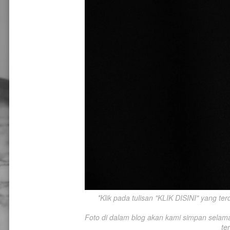
*Klik pada tulisan "KLIK DISINI" yang te
Foto di dalam blog akan kami simpan selama-l
te