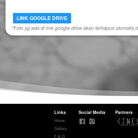
LINK GOOGLE DRIVE
*Foto yg ada di link google drive akan terhapus otomatis 
Links
Social Media
Partners
Home
Gallery
F.A.Q