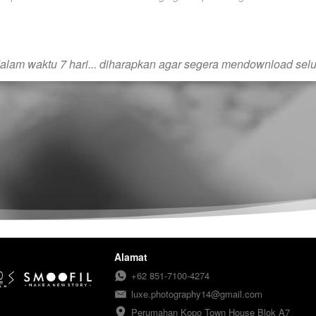
dalam waktu 7 hari... diharapkan agar segera mendownload selur
Alamat
+62 851-7100-4274
luxe.photography14@gmail.com
Perumahan Kopo Town House Blok A7
