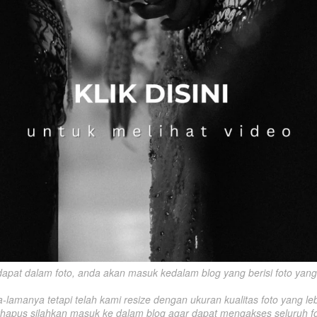
rdapat dalam foto, anda akan masuk kedalam blog yang berisi foto yang s
amanya tetapi telah kami resize dengan ukuran kualitas foto yang lebi
rhapus silahkan masuk ke dalam blog agar dapat mengakses seluruh fo