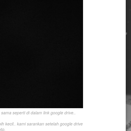
ama seperti di dalam link google drive..

h kecil.. kami sarankan setelah google drive 
to.