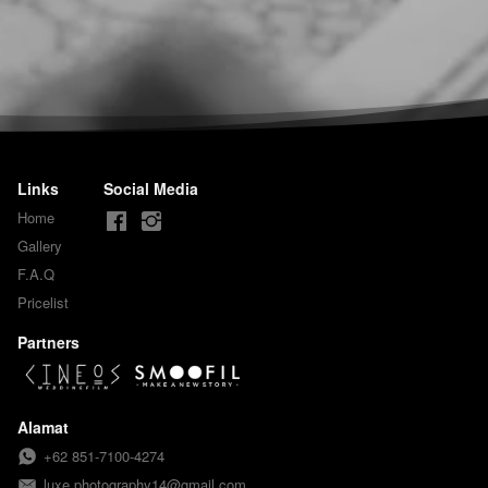
Links
Social Media
Home
Gallery
F.A.Q
Pricelist
Partners
Alamat
+62 851-7100-4274
luxe.photography14@gmail.com