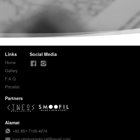
Links
Social Media
Home
Gallery
F.A.Q
Pricelist
Partners
Alamat
+62 851-7100-4274
luxe.photography14@gmail.com