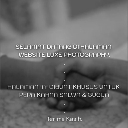
SELAMAT DATANG DI HALAMAN 
WEBSITE LUXE PHOTOGRAPHY.
.
.
.
HALAMAN INI DIBUAT KHUSUS UNTUK 
PERNIKAHAN SALWA & GUGUN
.
.
Terima Kasih.