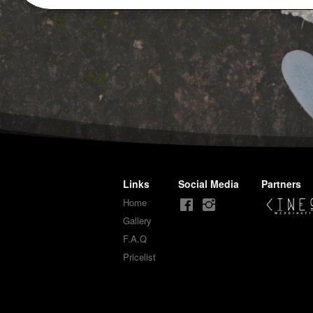
Links
Social Media
Partners
Home
Gallery
F.A.Q
Pricelist