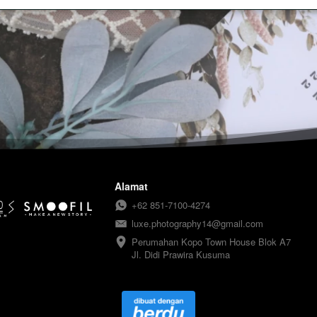
Alamat
+62 851-7100-4274
luxe.photography14@gmail.com
Perumahan Kopo Town House Blok A7

Jl. Didi Prawira Kusuma