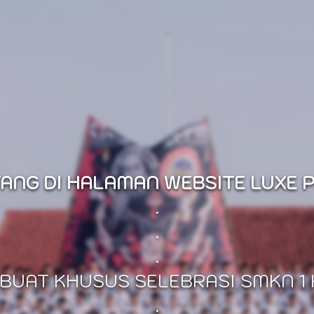
ANG DI HALAMAN WEBSITE LUXE 
.
.
.
IBUAT KHUSUS SELEBRASI SMKN 
.