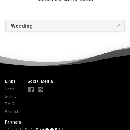
Wedding
Links
Social Media
Home
Gallery
F.A.Q
Pricelist
Partners