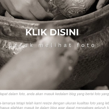
rdapat dalam foto, anda akan masuk kedalam blog yang berisi foto yang s
amanya tetapi telah kami resize dengan ukuran kualitas foto yang lebi
rhapus silahkan masuk ke dalam blog agar dapat mengakses seluruh fo