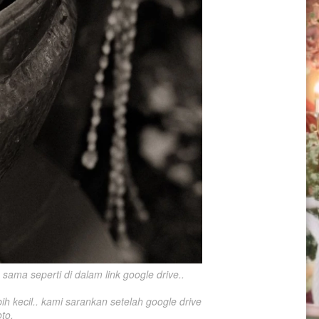
ama seperti di dalam link google drive..

h kecil.. kami sarankan setelah google drive 
to.