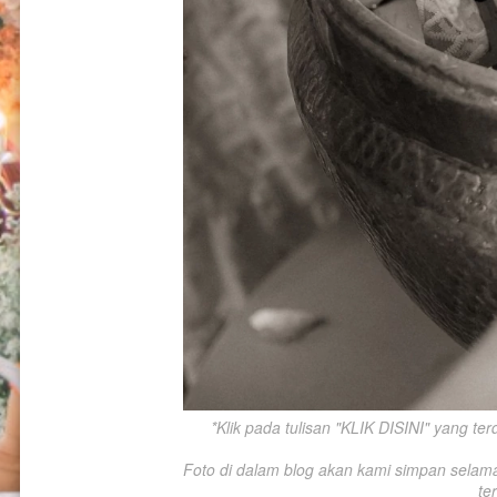
*Klik pada tulisan "KLIK DISINI" yang te
Foto di dalam blog akan kami simpan selama-l
te