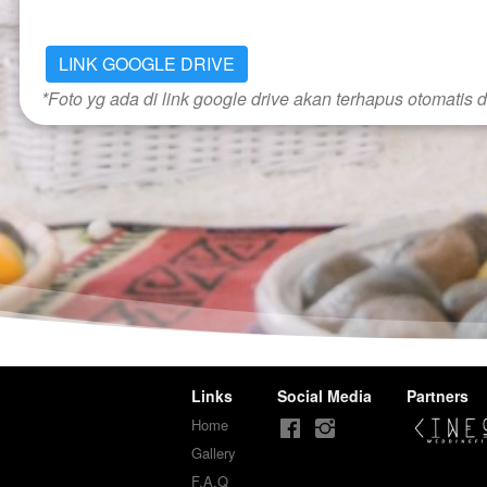
LINK GOOGLE DRIVE
*Foto yg ada di link google drive akan terhapus otomatis 
Links
Social Media
Partners
Home
Gallery
F.A.Q