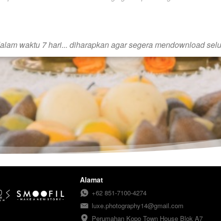
dalam waktu 7 hari... diharapkan agar segera mendownload selur
Alamat
+62 851-7100-4274
luxe.photography14@gmail.com
Perumahan Kopo Town House Blok A7
