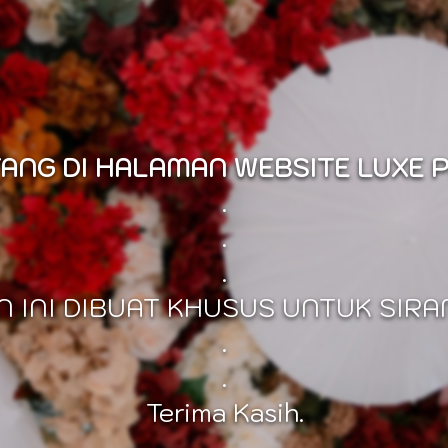
ANG DI HALAMAN WEBSITE LUXE 
.
.
.
 INI DIBUAT KHUSUS UNTUK SIRA
.
.
Terima Kasih.