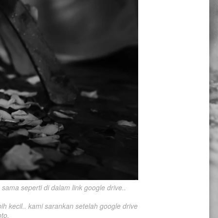
ama seperti di dalam link google drive..

h kecil.. kami sarankan setelah google drive 
to.