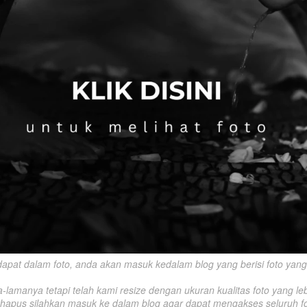
rdapat dalam foto, anda akan masuk kedalam blog yang berisi foto yang s
amanya tetapi telah kami resize dengan ukuran kualitas foto yang lebi
rhapus silahkan masuk ke dalam blog agar dapat mengakses seluruh fo