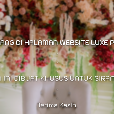
ANG DI HALAMAN WEBSITE LUXE 
.
.
.
 INI DIBUAT KHUSUS UNTUK SIRA
.
.
Terima Kasih.