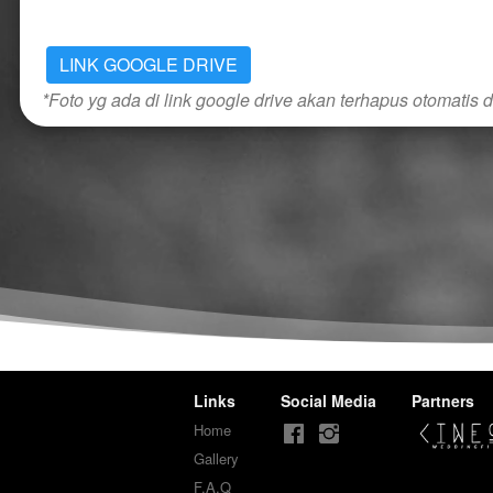
LINK GOOGLE DRIVE
*Foto yg ada di link google drive akan terhapus otomatis 
Links
Social Media
Partners
Home
Gallery
F.A.Q