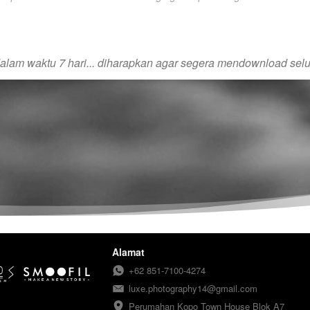
dalam waktu 7 hari... diharapkan agar segera mendownload selur
Alamat
+62 851-7100-4274
luxe.photography14@gmail.com
Perumahan Kopo Town House Blok A7
