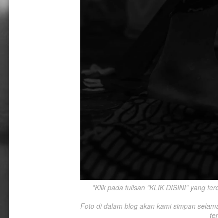
*Klik pada tulisan "KLIK DISINI" yang te
Foto di dalam blog akan kami simpan selama-l
te