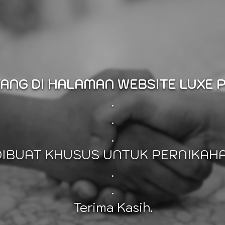
ANG DI HALAMAN WEBSITE LUXE 
.
.
.
DIBUAT KHUSUS UNTUK PERNIKAHA
.
.
Terima Kasih.