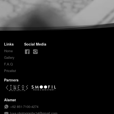
Links
Social Media
Home
Gallery
F.A.Q
Pricelist
Partners
Alamat
+62 851-7100-4274
luxe.photography14@gmail.com