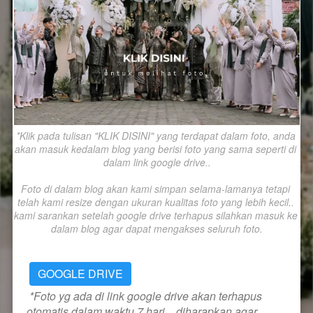
*Klik pada tulisan "KLIK DISINI" yang terdapat dalam foto, anda 
akan masuk kedalam blog yang berisi foto yang sama seperti di 
dalam link google drive..

Foto di dalam blog akan kami simpan selama-lamanya tetapi 
telah kami resize dengan ukuran kualitas foto yang lebih kecil.. 
kami sarankan setelah google drive terhapus silahkan masuk ke 
dalam blog agar dapat mengakses seluruh foto.
GOOGLE DRIVE
*Foto yg ada di link google drive akan terhapus 
otomatis dalam waktu 7 hari... diharapkan agar 