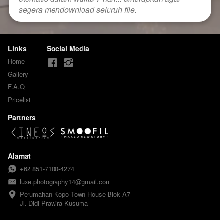
segera mendownload seluruh file.
Links
Social Media
Home
Gallery
F.A.Q
Pricelist
Partners
Alamat
+62 851-7100-4274
luxe.photography14@gmail.com
Perumahan Kopo Town House Blok A7

Jl. Didi Prawira Kusuma