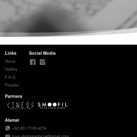
Links
Social Media
Home
Gallery
F.A.Q
Pricelist
Partners
Alamat
+62 851-7100-4274
luxe.photography14@gmail.com